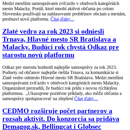
Medzi menšími samosprávami zvíťazilo v obidvoch kategóriách
mesto Malacky. Portál, ktorí mnohí aktívni občania po celom
Slovensku používajú na nahlasovanie problémov obciam a mestám,
predstaví novú platformu.
Čítaj ďalej…
Zlaté vedro za rok 2023 si odniesli
Trnava, Hlavné mesto SR Bratislava a
Malacky. Budúci rok chystá Odkaz pre
starostu novú platformu
Odkaz pre starostu hodnotil najlepšie samosprávy za rok 2023.
Podnety od občanov najlepšie riešila Trnava, za komunikáciu si
Zlaté vedro odnieslo Hlavné mesto SR Bratislava. Medzi menšími
samosprávami zvíťazilo v obidvoch kategóriách mesto Malacky.
Organizátori prezradili, že budúci rok prídu s novou rýchlejšou
platformou. „Ukazujeme pozitívne príklady, ako môžu občania a
samosprávy spolupracovať na zlepšení
Čítaj ďalej…
CEDMO rozširuje počet partnerov a
rozsah aktivít. Do konzorcia sa pridáva
Demagog.sk, Bellingcat i Globsec