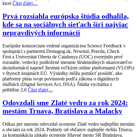
ktorí
Čítaj ďalej…
Prvá rozsiahla európska štúdia odhalila,
kde sa na sociálnych sieťach šíri najviac
nepravdivých informácií
Európske konzorcium vedené organizáciou Science Feedback v
spolupráci s partnermi Demagog.sk, Newtral, Pravda, Check
First a Universitat Oberta de Catalunya (UOC) zverejnilo prvé
rozsiahle, vedecky podložené meranie štrukturálnych ukazovateľov
dezinformácií naprieč šiestimi veľkými online platformami (VLOPs)
v štyroch krajinách EÚ. Výsledky môžu pomôcť posúdiť, ako
platformy plnia svoje povinnosti podľa zákona o digitálnych
službách (Digital Services Act, DSA). Štúdia vychádza z
približne 2,6
Čítaj ďalej…
Odovzdali sme Zlaté vedro za rok 2024:
mestám Trnava, Bratislava a Malacky
Odkaz pre starostu odovzdal ocenenie Zlaté vedro najlepším mestám
a obciam za rok 2024. Podnety od občanov najlepšie riešila Trnava,
za komunikáciu získalo ocenenie Hlavné mesto SR Bratislava.