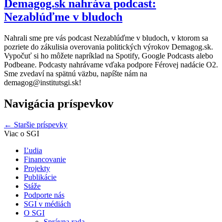
Demagog.sk nahráva podcast:
Nezablúďme v bludoch
Nahrali sme pre vás podcast Nezablúďme v bludoch, v ktorom sa
pozriete do zákulisia overovania politických výrokov Demagog.sk.
Vypočuť si ho môžete napríklad na Spotify, Google Podcasts alebo
Podbeane. Podcasty nahrávame vďaka podpore Férovej nadácie O2.
Sme zvedaví na spätnú väzbu, napíšte nám na
demagog@institutsgi.sk!
Navigácia príspevkov
←
Staršie príspevky
Viac o SGI
Ľudia
Financovanie
Projekty
Publikácie
Stáže
Podporte nás
SGI v médiách
O SGI
Správna rada