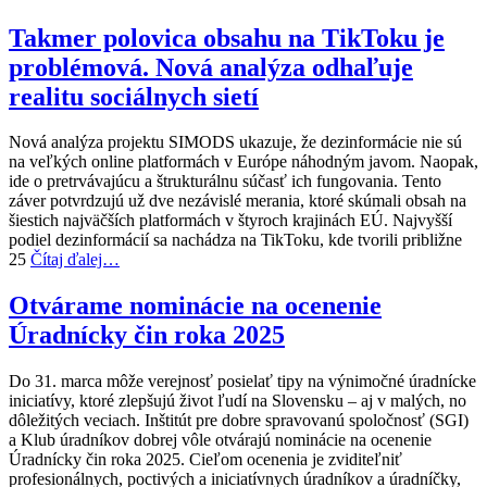
Takmer polovica obsahu na TikToku je
problémová. Nová analýza odhaľuje
realitu sociálnych sietí
Nová analýza projektu SIMODS ukazuje, že dezinformácie nie sú
na veľkých online platformách v Európe náhodným javom. Naopak,
ide o pretrvávajúcu a štrukturálnu súčasť ich fungovania. Tento
záver potvrdzujú už dve nezávislé merania, ktoré skúmali obsah na
šiestich najväčších platformách v štyroch krajinách EÚ. Najvyšší
podiel dezinformácií sa nachádza na TikToku, kde tvorili približne
25
Čítaj ďalej…
Otvárame nominácie na ocenenie
Úradnícky čin roka 2025
Do 31. marca môže verejnosť posielať tipy na výnimočné úradnícke
iniciatívy, ktoré zlepšujú život ľudí na Slovensku – aj v malých, no
dôležitých veciach. Inštitút pre dobre spravovanú spoločnosť (SGI)
a Klub úradníkov dobrej vôle otvárajú nominácie na ocenenie
Úradnícky čin roka 2025. Cieľom ocenenia je zviditeľniť
profesionálnych, poctivých a iniciatívnych úradníkov a úradníčky,