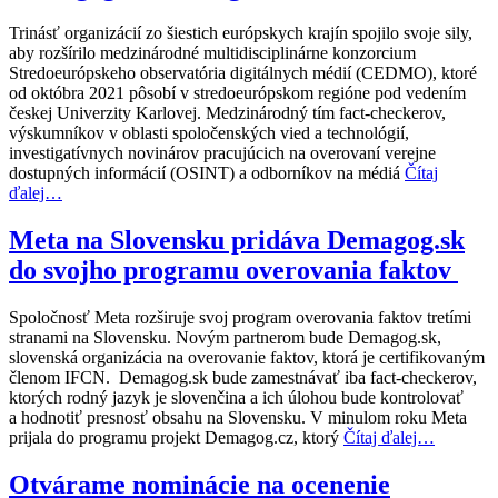
Trinásť organizácií zo šiestich európskych krajín spojilo svoje sily,
aby rozšírilo medzinárodné multidisciplinárne konzorcium
Stredoeurópskeho observatória digitálnych médií (CEDMO), ktoré
od októbra 2021 pôsobí v stredoeurópskom regióne pod vedením
českej Univerzity Karlovej. Medzinárodný tím fact-checkerov,
výskumníkov v oblasti spoločenských vied a technológií,
investigatívnych novinárov pracujúcich na overovaní verejne
dostupných informácií (OSINT) a odborníkov na médiá
Čítaj
ďalej…
Meta na Slovensku pridáva Demagog.sk
do svojho programu overovania faktov
Spoločnosť Meta rozširuje svoj program overovania faktov tretími
stranami na Slovensku. Novým partnerom bude Demagog.sk,
slovenská organizácia na overovanie faktov, ktorá je certifikovaným
členom IFCN. Demagog.sk bude zamestnávať iba fact-checkerov,
ktorých rodný jazyk je slovenčina a ich úlohou bude kontrolovať
a hodnotiť presnosť obsahu na Slovensku. V minulom roku Meta
prijala do programu projekt Demagog.cz, ktorý
Čítaj ďalej…
Otvárame nominácie na ocenenie