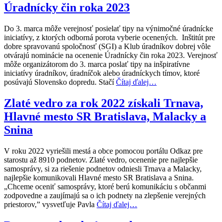
Úradnícky čin roka 2023
Do 3. marca môže verejnosť posielať tipy na výnimočné úradnícke
iniciatívy, z ktorých odborná porota vyberie ocenených. Inštitút pre
dobre spravovanú spoločnosť (SGI) a Klub úradníkov dobrej vôle
otvárajú nominácie na ocenenie Úradnícky čin roka 2023. Verejnosť
môže organizátorom do 3. marca poslať tipy na inšpiratívne
iniciatívy úradníkov, úradníčok alebo úradníckych tímov, ktoré
posúvajú Slovensko dopredu. Stačí
Čítaj ďalej…
Zlaté vedro za rok 2022 získali Trnava,
Hlavné mesto SR Bratislava, Malacky a
Snina
V roku 2022 vyriešili mestá a obce pomocou portálu Odkaz pre
starostu až 8910 podnetov. Zlaté vedro, ocenenie pre najlepšie
samosprávy, si za riešenie podnetov odniesli Trnava a Malacky,
najlepšie komunikovali Hlavné mesto SR Bratislava a Snina.
„Chceme oceniť samosprávy, ktoré berú komunikáciu s občanmi
zodpovedne a zaujímajú sa o ich podnety na zlepšenie verejných
priestorov,” vysvetľuje Pavla
Čítaj ďalej…