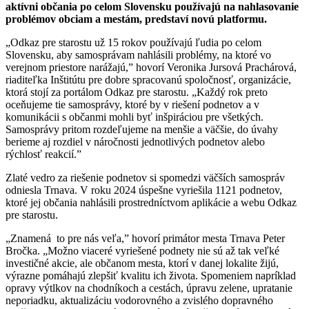
aktívni občania po celom Slovensku používajú na nahlasovanie
problémov obciam a mestám, predstaví novú platformu.
„Odkaz pre starostu už 15 rokov používajú ľudia po celom
Slovensku, aby samosprávam nahlásili problémy, na ktoré vo
verejnom priestore narážajú,” hovorí Veronika Jursová Prachárová,
riaditeľka Inštitútu pre dobre spracovanú spoločnosť, organizácie,
ktorá stojí za portálom Odkaz pre starostu. „Každý rok preto
oceňujeme tie samosprávy, ktoré by v riešení podnetov a v
komunikácii s občanmi mohli byť inšpiráciou pre všetkých.
Samosprávy pritom rozdeľujeme na menšie a väčšie, do úvahy
berieme aj rozdiel v náročnosti jednotlivých podnetov alebo
rýchlosť reakcií.”
Zlaté vedro za riešenie podnetov si spomedzi väčších samospráv
odniesla Trnava. V roku 2024 úspešne vyriešila 1121 podnetov,
ktoré jej občania nahlásili prostredníctvom aplikácie a webu Odkaz
pre starostu.
„Znamená to pre nás veľa,” hovorí primátor mesta Trnava Peter
Bročka. „Možno viaceré vyriešené podnety nie sú až tak veľké
investičné akcie, ale občanom mesta, ktorí v danej lokalite žijú,
výrazne pomáhajú zlepšiť kvalitu ich života. Spomeniem napríklad
opravy výtlkov na chodníkoch a cestách, úpravu zelene, upratanie
neporiadku, aktualizáciu vodorovného a zvislého dopravného