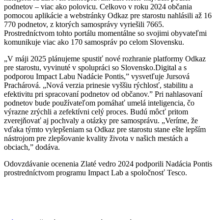
podnetov – viac ako polovicu. Celkovo v roku 2024 občania
pomocou aplikácie a webstránky Odkaz pre starostu nahlásili až 16
770 podnetov, z ktorých samosprávy vyriešili 7665.
Prostredníctvom tohto portálu momentálne so svojimi obyvateľmi
komunikuje viac ako 170 samospráv po celom Slovensku.
„V máji 2025 plánujeme spustiť nové rozhranie platformy Odkaz
pre starostu, vyvinuté v spolupráci so Slovensko.Digital a s
podporou Impact Labu Nadácie Pontis,” vysvetľuje Jursová
Prachárová. „Nová verzia prinesie vyššiu rýchlosť, stabilitu a
efektivitu pri spracovaní podnetov od občanov.” Pri nahlasovaní
podnetov bude používateľom pomáhať umelá inteligencia, čo
výrazne zrýchli a zefektívni celý proces. Budú môcť pritom
zverejňovať aj pochvaly a otázky pre samosprávu. „Veríme, že
vďaka týmto vylepšeniam sa Odkaz pre starostu stane ešte lepším
nástrojom pre zlepšovanie kvality života v našich mestách a
obciach,” dodáva.
Odovzdávanie ocenenia Zlaté vedro 2024 podporili Nadácia Pontis
prostredníctvom programu Impact Lab a spoločnosť Tesco.