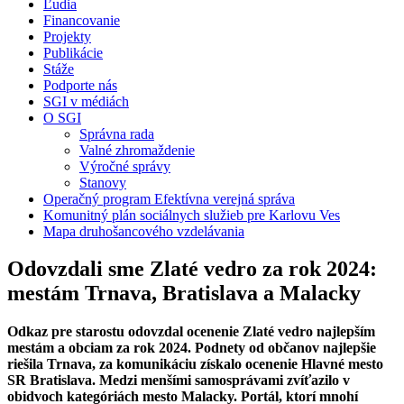
Ľudia
Financovanie
Projekty
Publikácie
Stáže
Podporte nás
SGI v médiách
O SGI
Správna rada
Valné zhromaždenie
Výročné správy
Stanovy
Operačný program Efektívna verejná správa
Komunitný plán sociálnych služieb pre Karlovu Ves
Mapa druhošancového vzdelávania
Odovzdali sme Zlaté vedro za rok 2024:
mestám Trnava, Bratislava a Malacky
Odkaz pre starostu odovzdal ocenenie Zlaté vedro najlepším
mestám a obciam za rok 2024. Podnety od občanov najlepšie
riešila Trnava, za komunikáciu získalo ocenenie Hlavné mesto
SR Bratislava. Medzi menšími samosprávami zvíťazilo v
obidvoch kategóriách mesto Malacky. Portál, ktorí mnohí