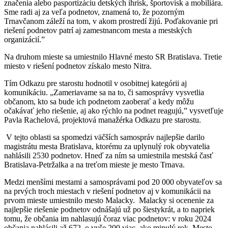
značenia alebo pasportizáciu detských ihrísk, športovísk a mobiliára.
Sme radi aj za veľa podnetov, znamená to, že pozorným
Trnavčanom záleží na tom, v akom prostredí žijú. Poďakovanie pri
riešení podnetov patrí aj zamestnancom mesta a mestských
organizácií.”
Na druhom mieste sa umiestnilo Hlavné mesto SR Bratislava. Tretie
miesto v riešení podnetov získalo mesto Nitra.
Tím Odkazu pre starostu hodnotil v osobitnej kategórii aj
komunikáciu.
„
Zameriavame sa na to, či samosprávy vysvetlia
občanom, kto sa bude ich podnetom zaoberať a kedy môžu
očakávať jeho riešenie, aj ako rýchlo na podnet reagujú,” vysvetľuje
Pavla Rachelová, projektová manažérka Odkazu pre starostu.
V tejto oblasti sa spomedzi väčších samospráv najlepšie darilo
magistrátu mesta Bratislava, ktorému za uplynulý rok obyvatelia
nahlásili 2530 podnetov. Hneď za ním sa umiestnila mestská časť
Bratislava-Petržalka a na treťom mieste je mesto Trnava.
Medzi menšími mestami a samosprávami pod 20 000 obyvateľov sa
na prvých troch miestach v riešení podnetov aj v komunikácii na
prvom mieste umiestnilo mesto Malacky. Malacky si ocenenie za
najlepšie riešenie podnetov odnášajú už po šiestykrát, a to napriek
tomu, že občania im nahlasujú čoraz viac podnetov: v roku 2024
občania nahlásili až 672, o vyše 200 viac, ako minulý rok. Mesto