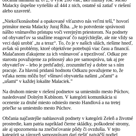
Malacky úspešne vyriešilo až 444 z nich, ostatné sú zatiaľ v riešení
alebo uzavreté.
„Niekoľkonásobné a opakované víťazstvo nás veľmi teší,” hovorí
primátor mesta Malacky Juraj Říha. „Je to potvrdenie správnosti
nášho vnímavého prístupu voči verejným priestorom. Na podnety
od obyvateľov sa snažíme reagovať čo najrýchlejšie, ale nie vždy sa
veci dajú urobiť „tu a teraz“. To, čo je v našich silách, riešime hneď,
avšak sú problémy, ktoré objektívne potrebujú viac času a financií.
Malačanom ďakujeme za ich vnímavosť a trpezlivosť. Odkaz pre
starostu považujeme za prínosný ako pre samosprávu, tak aj pre
obyvateľov – lebo je prehľadný, zrozumiteľný a dobre sa s ním
pracuje. Za hlavnú pridanú hodnotu Odkazu považujeme to, že
vďaka nemu môžu byť všímaví obyvatelia našimi „očami“ a
„ušami“ v každej lokalite Malaciek.”
Na druhom mieste v riešení podnetov sa umiestnilo mesto Púchov,
nasledované Dolným Kubínom. V kategórii komunikácia si
ocenenie za druhé miesto odnieslo mesto Handlová a na tretej
priečke sa umiestnilo mesto Púchov.
Občania najčastejšie nahlasovali podnety v kategórii Zeleň a životné
prostredie, kam patria napríklad čierne skládky, poškodené stromy,
ale aj upozornenia na znečisťovanie pôdy či ovzdušia. V tejto
kategórii sa zároveň samosprávam darí riešiť najväčší podiel