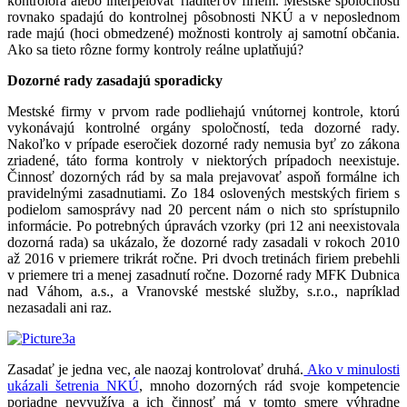
kontrolóra alebo interpelovať riaditeľov firiem. Mestské spoločnosti
rovnako spadajú do kontrolnej pôsobnosti NKÚ a v neposlednom
rade majú (hoci obmedzené) možnosti kontroly aj samotní občania.
Ako sa tieto rôzne formy kontroly reálne uplatňujú?
Dozorné rady zasadajú sporadicky
Mestské firmy v prvom rade podliehajú vnútornej kontrole, ktorú
vykonávajú kontrolné orgány spoločností, teda dozorné rady.
Nakoľko v prípade eseročiek dozorné rady nemusia byť zo zákona
zriadené, táto forma kontroly v niektorých prípadoch neexistuje.
Činnosť dozorných rád by sa mala prejavovať aspoň formálne ich
pravidelnými zasadnutiami. Zo 184 oslovených mestských firiem s
podielom samosprávy nad 20 percent nám o nich sto sprístupnilo
informácie. Po potrebných úpravách vzorky (pri 12 ani neexistovala
dozorná rada) sa ukázalo, že dozorné rady zasadali v rokoch 2010
až 2016 v priemere trikrát ročne. Pri dvoch tretinách firiem prebehli
v priemere tri a menej zasadnutí ročne. Dozorné rady MFK Dubnica
nad Váhom, a.s., a Vranovské mestské služby, s.r.o., napríklad
nezasadali ani raz.
Zasadať je jedna vec, ale naozaj kontrolovať druhá.
Ako v minulosti
ukázali šetrenia NKÚ
, mnoho dozorných rád svoje kompetencie
poriadne nevyužíva a ich činnosť má v tomto smere výhradne