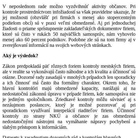
V neposlednom rade možno vyzdvihnúť aktivity občanov. Pri
kontrole prostredníctvom infožiadostí sa však pravidelne ukazuje, že
jej možnosti (obzvlášť pri firmách s menej ako stopercentným
podielom obcí) sú v praxi veľmi obmedzené. Aj pri jednoduchej
žiadosti o priame sprístupnenie zakladateľských dokumentov firiem,
ktoré sú čisto v rukách 50 najväčších samospráv, nám vyhovelo
menej ako 60 percent podnikov. Podobne zle sú na tom firmy aj v
zverejňovaní informácií na svojich webových stránkach.
Aký je výsledok?
Zákon predpokladá päť rôznych foriem kontroly mestských firiem,
ale v realite sa vykonávajú často náhodne a ich kvalita a účinnosť sú
otázne. Dozorné rady zasadajú v mnohých prípadoch len sporadicky
a ich činnosť má často iba formálny charakter. Okrem toho, že
hlavní kontrolóri majú obmedzené kapacity, narážajú aj na
nedostatočnú zákonnú úpravu v prípade firiem, kde samospráva nie
je jediným spoločníkom. Zriedkavé kontroly môžu súvisieť aj s
nezáujmom poslancov, ktorý je možné pozorovať aj pri
sporadickom využívaní interpelácií riaditeľov firiem. Účinnosť
kontroly zo strany NKÚ a občanov je zas obmedzená
nedostatočnými nástrojmi na vymáhanie nápravy pochybení a
slabým prístupom k informáciám.
Datasety k zasadnutiam dozorných rád a kontrolám hlavných