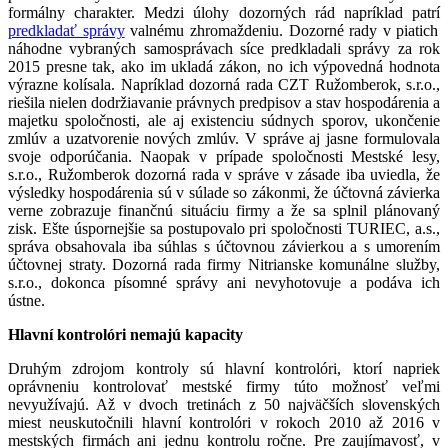
formálny charakter. Medzi úlohy dozorných rád napríklad patrí
predkladať správy
valnému zhromaždeniu. Dozorné rady v piatich
náhodne vybraných samosprávach síce predkladali správy za rok
2015 presne tak, ako im ukladá zákon, no ich výpovedná hodnota
výrazne kolísala. Napríklad dozorná rada CZT Ružomberok, s.r.o.,
riešila nielen dodržiavanie právnych predpisov a stav hospodárenia a
majetku spoločnosti, ale aj existenciu súdnych sporov, ukončenie
zmlúv a uzatvorenie nových zmlúv. V správe aj jasne formulovala
svoje odporúčania. Naopak v prípade spoločnosti Mestské lesy,
s.r.o., Ružomberok dozorná rada v správe v zásade iba uviedla, že
výsledky hospodárenia sú v súlade so zákonmi, že účtovná závierka
verne zobrazuje finančnú situáciu firmy a že sa splnil plánovaný
zisk. Ešte úspornejšie sa postupovalo pri spoločnosti TURIEC, a.s.,
správa obsahovala iba súhlas s účtovnou závierkou a s umorením
účtovnej straty. Dozorná rada firmy Nitrianske komunálne služby,
s.r.o., dokonca písomné správy ani nevyhotovuje a podáva ich
ústne.
Hlavní kontrolóri nemajú kapacity
Druhým zdrojom kontroly sú hlavní kontrolóri, ktorí napriek
oprávneniu kontrolovať mestské firmy túto možnosť veľmi
nevyužívajú. Až v dvoch tretinách z 50 najväčších slovenských
miest neuskutočnili hlavní kontrolóri v rokoch 2010 až 2016 v
mestských firmách ani jednu kontrolu ročne. Pre zaujímavosť, v