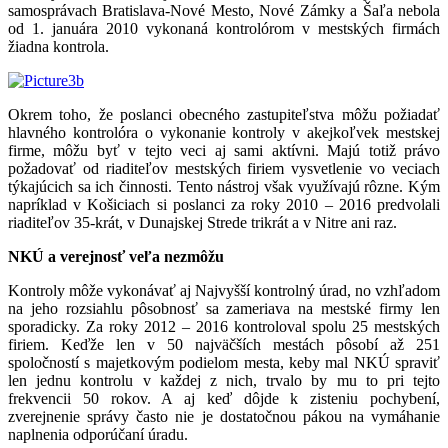
samosprávach Bratislava-Nové Mesto, Nové Zámky a Šaľa nebola
od 1. januára 2010 vykonaná kontrolórom v mestských firmách
žiadna kontrola.
Okrem toho, že poslanci obecného zastupiteľstva môžu požiadať
hlavného kontrolóra o vykonanie kontroly v akejkoľvek mestskej
firme, môžu byť v tejto veci aj sami aktívni. Majú totiž právo
požadovať od riaditeľov mestských firiem vysvetlenie vo veciach
týkajúcich sa ich činnosti. Tento nástroj však využívajú rôzne. Kým
napríklad v Košiciach si poslanci za roky 2010 – 2016 predvolali
riaditeľov 35-krát, v Dunajskej Strede trikrát a v Nitre ani raz.
NKÚ a verejnosť veľa nezmôžu
Kontroly môže vykonávať aj Najvyšší kontrolný úrad, no vzhľadom
na jeho rozsiahlu pôsobnosť sa zameriava na mestské firmy len
sporadicky. Za roky 2012 – 2016 kontroloval spolu 25 mestských
firiem. Keďže len v 50 najväčších mestách pôsobí až 251
spoločností s majetkovým podielom mesta, keby mal NKÚ spraviť
len jednu kontrolu v každej z nich, trvalo by mu to pri tejto
frekvencii 50 rokov. A aj keď dôjde k zisteniu pochybení,
zverejnenie správy často nie je dostatočnou pákou na vymáhanie
naplnenia odporúčaní úradu.