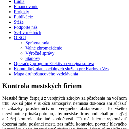
Ľudia
Financovanie
Projekty
Publikácie
Stáže
Podporte nás
SGI v médiách
O SGI
Správna rada
Valné zhromaždenie
Výročné správy
Stanovy
Operačný program Efektívna verejná správa
Komunitný plán sociálnych služieb pre Karlovu Ves
Mapa druhošancového vzdelávania
Kontrola mestských firiem
Mestské firmy čerpajú z verejných zdrojov za pôsobenia na voľnom
trhu. Ak sú plne v rukách samospráv, nemusia dokonca ani súťažiť
o zákazky prostredníctvom verejného obstarávania. To všetko
nevyhnutne prináša potrebu, aby mestské firmy podliehali prísnejšej
a širšej kontrole ako iné spoločnosti. Tú má interne vykonávať
dozorná rada, poslanci mesta zas môžu kontrolou poveriť hlavného