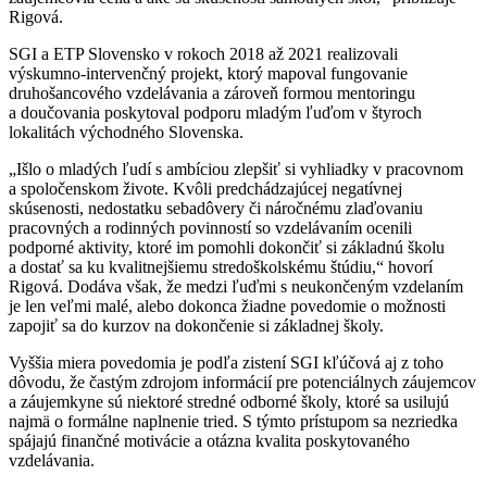
Rigová.
SGI a ETP Slovensko v rokoch 2018 až 2021 realizovali
výskumno-intervenčný projekt, ktorý mapoval fungovanie
druhošancového vzdelávania a zároveň formou mentoringu
a doučovania poskytoval podporu mladým ľuďom v štyroch
lokalitách východného Slovenska.
„Išlo o mladých ľudí s ambíciou zlepšiť si vyhliadky v pracovnom
a spoločenskom živote. Kvôli predchádzajúcej negatívnej
skúsenosti, nedostatku sebadôvery či náročnému zlaďovaniu
pracovných a rodinných povinností so vzdelávaním ocenili
podporné aktivity, ktoré im pomohli dokončiť si základnú školu
a dostať sa ku kvalitnejšiemu stredoškolskému štúdiu,“ hovorí
Rigová. Dodáva však, že medzi ľuďmi s neukončeným vzdelaním
je len veľmi malé, alebo dokonca žiadne povedomie o možnosti
zapojiť sa do kurzov na dokončenie si základnej školy.
Vyššia miera povedomia je podľa zistení SGI kľúčová aj z toho
dôvodu, že častým zdrojom informácií pre potenciálnych záujemcov
a záujemkyne sú niektoré stredné odborné školy, ktoré sa usilujú
najmä o formálne naplnenie tried. S týmto prístupom sa nezriedka
spájajú finančné motivácie a otázna kvalita poskytovaného
vzdelávania.