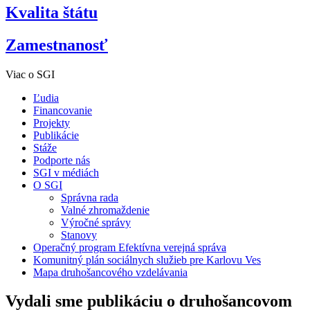
Kvalita štátu
Zamestnanosť
Viac o SGI
Ľudia
Financovanie
Projekty
Publikácie
Stáže
Podporte nás
SGI v médiách
O SGI
Správna rada
Valné zhromaždenie
Výročné správy
Stanovy
Operačný program Efektívna verejná správa
Komunitný plán sociálnych služieb pre Karlovu Ves
Mapa druhošancového vzdelávania
Vydali sme publikáciu o druhošancovom