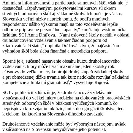
Ani miera informovanosti a participácie samotných škôl však nie je
dostatočná. „Oprávnenými poskytovateľmi kurzov sú okrem
stredných odborných škôl aj základné školy. Ich počet je však na
Slovensku veľmi nízky napriek tomu, že podľa mnohých
respondentov nášho výskumu majú na toto vzdelávanie lepšie
odborne pripravené personálne kapacity,“ konštatuje výskumníčka
Inštitútu SGI Anna Dráľová. „Nami oslovené školy necítili v oblasti
druhošancového vzdelávania takmer žiadnu podporu od
zriaďovateľa či štátu,“ doplnila Dráľová s tým, že najčastejšou
výhradou škôl bola slabá finančná a metodická podpora.
Sporné je aj súčasné nastavenie obsahu kurzu druhošancového
vzdelávania, ktorý môže trvať maximálne jeden školský rok.
„Osnovy do veľkej miery kopírujú druhý stupeň základnej školy
a pri obmedzenej dĺžke trvania tak kurz nedokáže rozvíjať základné
kompetencie a funkčnú gramotnosť,“ vysvetľuje Rigová.
SGI v publikácii zdôrazňuje, že druhošancové vzdelávanie
v súčasnosti do veľkej miery prebieha na elokovaných pracoviskách
stredných odborných škôl v blízkosti vylúčených komunít, čo
neprispieva k rozvíjaniu inklúzie, ani k desegregácii školstva, teda
k cieľom, ku ktorým sa Slovensko dlhodobo zaväzuje.
Druhošancové vzdelávanie môže byť výborným nástrojom, avšak
v súčasnosti na Slovensku nevyužívame jeho potenciál.