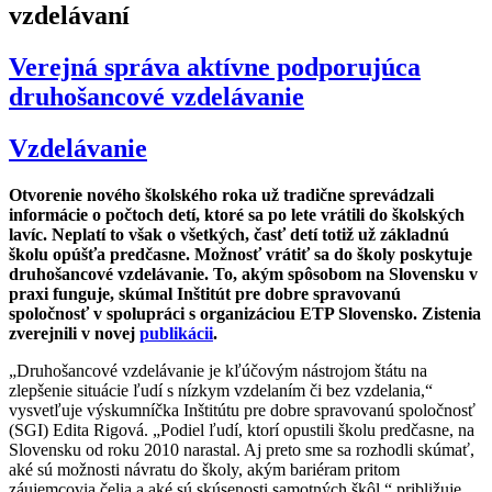
vzdelávaní
Verejná správa aktívne podporujúca
druhošancové vzdelávanie
Vzdelávanie
Otvorenie nového školského roka už tradične sprevádzali
informácie o počtoch detí, ktoré sa po lete vrátili do školských
lavíc. Neplatí to však o všetkých, časť detí totiž už základnú
školu opúšťa predčasne. Možnosť vrátiť sa do školy poskytuje
druhošancové vzdelávanie. To, akým spôsobom na Slovensku v
praxi funguje, skúmal Inštitút pre dobre spravovanú
spoločnosť v spolupráci s organizáciou ETP Slovensko. Zistenia
zverejnili v novej
publikácii
.
„Druhošancové vzdelávanie je kľúčovým nástrojom štátu na
zlepšenie situácie ľudí s nízkym vzdelaním či bez vzdelania,“
vysvetľuje výskumníčka Inštitútu pre dobre spravovanú spoločnosť
(SGI) Edita Rigová. „Podiel ľudí, ktorí opustili školu predčasne, na
Slovensku od roku 2010 narastal. Aj preto sme sa rozhodli skúmať,
aké sú možnosti návratu do školy, akým bariéram pritom
záujemcovia čelia a aké sú skúsenosti samotných škôl,“ približuje