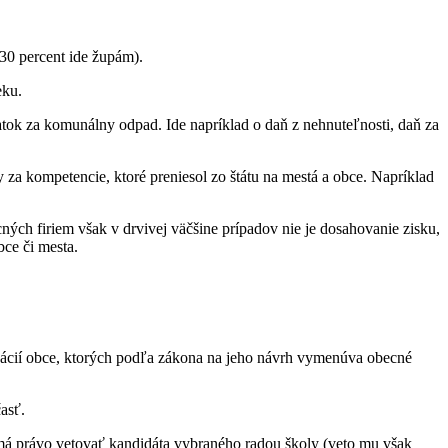
30 percent ide župám).
eku.
ok za komunálny odpad. Ide napríklad o daň z nehnuteľnosti, daň za
 za kompetencie, ktoré preniesol zo štátu na mestá a obce. Napríklad
ch firiem však v drvivej väčšine prípadov nie je dosahovanie zisku,
bce či mesta.
zácií obce, ktorých podľa zákona na jeho návrh vymenúva obecné
asť.
e má právo vetovať kandidáta vybraného radou školy (veto mu však