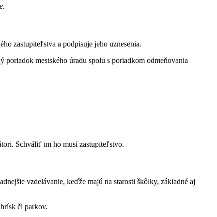
e.
ého zastupiteľstva a podpisuje jeho uznesenia.
ačný poriadok mestského úradu spolu s poriadkom odmeňovania
ori. Schváliť im ho musí zastupiteľstvo.
dnejšie vzdelávanie, keďže majú na starosti škôlky, základné aj
hrísk či parkov.