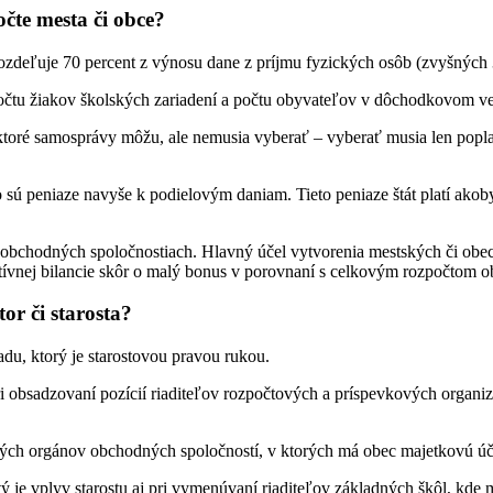
čte mesta či obce?
ozdeľuje 70 percent z výnosu dane z príjmu fyzických osôb (zvyšných 
počtu žiakov školských zariadení a počtu obyvateľov v dôchodkovom v
oré samosprávy môžu, ale nemusia vyberať – vyberať musia len poplat
 sú peniaze navyše k podielovým daniam. Tieto peniaze štát platí akoby
chodných spoločnostiach. Hlavný účel vytvorenia mestských či obecný
itívnej bilancie skôr o malý bonus v porovnaní s celkovým rozpočtom o
or či starosta?
du, ktorý je starostovou pravou rukou.
ri obsadzovaní
pozícií riaditeľov rozpočtových a príspevkových organi
olných orgánov obchodných spoločností, v ktorých má obec majetkovú úč
tý je vplyv starostu aj pri vymenúvaní riaditeľov základných škôl, kd