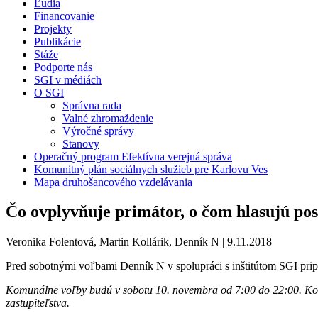
Ľudia
Financovanie
Projekty
Publikácie
Stáže
Podporte nás
SGI v médiách
O SGI
Správna rada
Valné zhromaždenie
Výročné správy
Stanovy
Operačný program Efektívna verejná správa
Komunitný plán sociálnych služieb pre Karlovu Ves
Mapa druhošancového vzdelávania
Čo ovplyvňuje primátor, o čom hlasujú pos
Veronika Folentová, Martin Kollárik, Denník N | 9.11.2018
Pred sobotnými voľbami Denník N v spolupráci s inštitútom SGI prip
Komunálne voľby budú v sobotu 10. novembra od 7:00 do 22:00. Komu
zastupiteľstva.