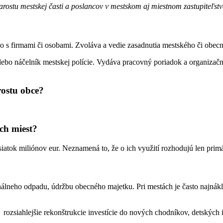
arostu mestskej časti a poslancov v mestskom aj miestnom zastupiteľstv
o s firmami či osobami. Zvoláva a vedie zasadnutia mestského či obecn
 alebo náčelník mestskej polície. Vydáva pracovný poriadok a organiz
rostu obce?
ch miest?
tok miliónov eur. Neznamená to, že o ich využití rozhodujú len primát
álneho odpadu, údržbu obecného majetku. Pri mestách je často najnákla
ozsiahlejšie rekonštrukcie investície do nových chodníkov, detských i