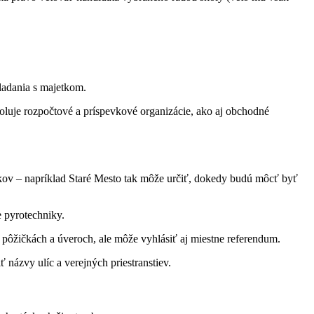
ladania s majetkom.
roluje rozpočtové a príspevkové organizácie, ako aj obchodné
ikov – napríklad Staré Mesto tak môže určiť, dokedy budú môcť byť
 pyrotechniky.
o pôžičkách a úveroch, ale môže vyhlásiť aj miestne referendum.
 názvy ulíc a verejných priestranstiev.