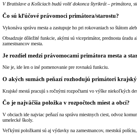
V Bratislave a Košiciach budú voliť dokonca štyrikrát – primátora, st
Čo sú kľúčové právomoci primátora/starostu?
Vykonáva správu mesta a zastupuje ho pri rokovaniach so štátom aleb
Obsadzuje dôležité funkcie, akými sú viceprimátor, prednosta úradu
zamestnancov mesta.
Je rozdiel medzi právomocami primátora mesta a sta
Nie je, ide len o iné pomenovanie pre rovnakú funkciu.
O akých sumách peňazí rozhodujú primátori krajský
Krajské mestá pracujú s ročnými rozpočtami vo výške niekoľkých desia
Čo je najväčšia položka v rozpočtoch miest a obcí?
V obciach ide najviac peňazí na správu miestnych ciest, odvoz komun
umelecké školy.
Veľkými položkami sú aj výdavky na zamestnancov, mestskú políciu, r