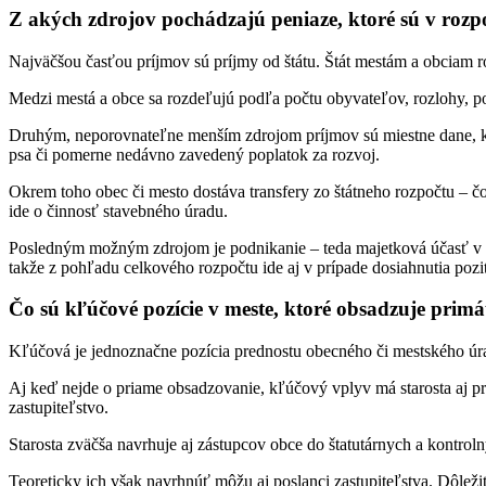
Z akých zdrojov pochádzajú peniaze, ktoré sú v rozpo
Najväčšou časťou príjmov sú príjmy od štátu. Štát mestám a obciam r
Medzi mestá a obce sa rozdeľujú podľa počtu obyvateľov, rozlohy, 
Druhým, neporovnateľne menším zdrojom príjmov sú miestne dane, kt
psa či pomerne nedávno zavedený poplatok za rozvoj.
Okrem toho obec či mesto dostáva transfery zo štátneho rozpočtu – čo
ide o činnosť stavebného úradu.
Posledným možným zdrojom je podnikanie – teda majetková účasť v ob
takže z pohľadu celkového rozpočtu ide aj v prípade dosiahnutia poz
Čo sú kľúčové pozície v meste, ktoré obsadzuje primát
Kľúčová je jednoznačne pozícia prednostu obecného či mestského úra
Aj keď nejde o priame obsadzovanie, kľúčový vplyv má starosta aj p
zastupiteľstvo.
Starosta zväčša navrhuje aj zástupcov obce do štatutárnych a kontr
Teoreticky ich však navrhnúť môžu aj poslanci zastupiteľstva. Dôleži