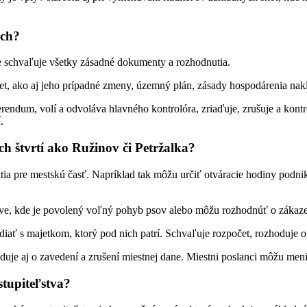
ách?
e schvaľuje všetky zásadné dokumenty a rozhodnutia.
t, ako aj jeho prípadné zmeny, územný plán, zásady hospodárenia nak
rendum, volí a odvoláva hlavného kontrolóra, zriaďuje, zrušuje a kont
.
ch štvrtí ako Ružinov či Petržalka?
tia pre mestskú časť. Napríklad tak môžu určiť otváracie hodiny podn
nstve, kde je povolený voľný pohyb psov alebo môžu rozhodnúť o zákaze
 diať s majetkom, ktorý pod nich patrí. Schvaľuje rozpočet, rozhoduje 
uje aj o zavedení a zrušení miestnej dane. Miestni poslanci môžu meniť
tupiteľstva?