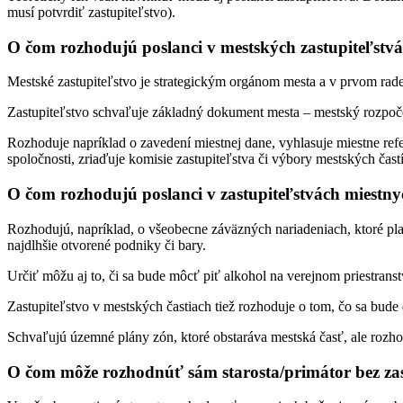
musí potvrdiť zastupiteľstvo).
O čom rozhodujú poslanci v mestských zastupiteľstv
Mestské zastupiteľstvo je strategickým orgánom mesta a v prvom rad
Zastupiteľstvo schvaľuje základný dokument mesta – mestský rozpoče
Rozhoduje napríklad o zavedení miestnej dane, vyhlasuje miestne refe
spoločnosti, zriaďuje komisie zastupiteľstva či výbory mestských častí
O čom rozhodujú poslanci v zastupiteľstvách miestny
Rozhodujú, napríklad, o všeobecne záväzných nariadeniach, ktoré pla
najdlhšie otvorené podniky či bary.
Určiť môžu aj to, či sa bude môcť piť alkohol na verejnom priestra
Zastupiteľstvo v mestských častiach tiež rozhoduje o tom, čo sa bude
Schvaľujú územné plány zón, ktoré obstaráva mestská časť, ale rozhod
O čom môže rozhodnúť sám starosta/primátor bez zas