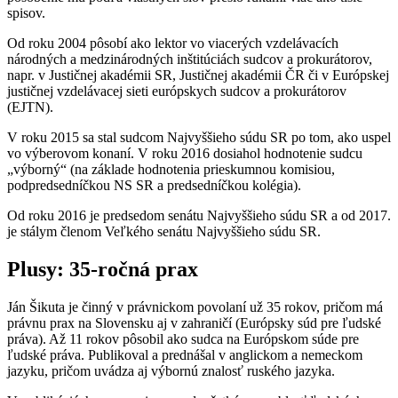
spisov.
Od roku 2004 pôsobí ako lektor vo viacerých vzdelávacích
národných a medzinárodných inštitúciách sudcov a prokurátorov,
napr. v Justičnej akadémii SR, Justičnej akadémii ČR či v Európskej
justičnej vzdelávacej sieti európskych sudcov a prokurátorov
(EJTN).
V roku 2015 sa stal sudcom Najvyššieho súdu SR po tom, ako uspel
vo výberovom konaní. V roku 2016 dosiahol hodnotenie sudcu
„výborný“ (na základe hodnotenia prieskumnou komisiou,
podpredsedníčkou NS SR a predsedníčkou kolégia).
Od roku 2016 je predsedom senátu Najvyššieho súdu SR a od 2017.
je stálym členom Veľkého senátu Najvyššieho súdu SR.
Plusy: 35-ročná prax
Ján Šikuta je činný v právnickom povolaní už 35 rokov, pričom má
právnu prax na Slovensku aj v zahraničí (Európsky súd pre ľudské
práva). Až 11 rokov pôsobil ako sudca na Európskom súde pre
ľudské práva. Publikoval a prednášal v anglickom a nemeckom
jazyku, pričom uvádza aj výbornú znalosť ruského jazyka.