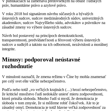
V publikáciách sa zameriava predovšetkým na oblasť ľudských
práv, humanitárne právo a azylové právo.
V roku 2018 bol signatárom návrhu súčasných a bývalých
ústavných sudcov, sudcov medzinárodných súdov, univerzitných
akademikov, sudcov Najvyššieho súdu, advokátov a právnikov na
zásadné zmeny vo výbere ústavných sudcov.
Návrh bol postavený na princípoch demokratickosti,
transparentnosti, predvídateľnosti a férovosti výberu ústavných
sudcov a sudkýň a takisto na ich odbornosti, nezávislosti a morálnej
integrite.
Mínusy: podporoval neústavné
rozhodnutie
V minulosti naznačil, že zmena režimu v Číne by mohla znamenať
pre celý svet ešte väčšie nebezpečenstvo.
Podľa neho totiž „vo veľkých krajinách (…) hrozí nebezpečenstvo,
že kritické množstvo ľudí nedokáže uniesť mieru zodpovednosti,
ktorú prináša sloboda. Mnoho ľudí si myslí, že demokracia je
sloboda v tom zmysle, že si môžeme robiť čokoľvek. Ale to je
zásadný omyl. Demokracia je totiž hlavne veľká zodpovednosť za