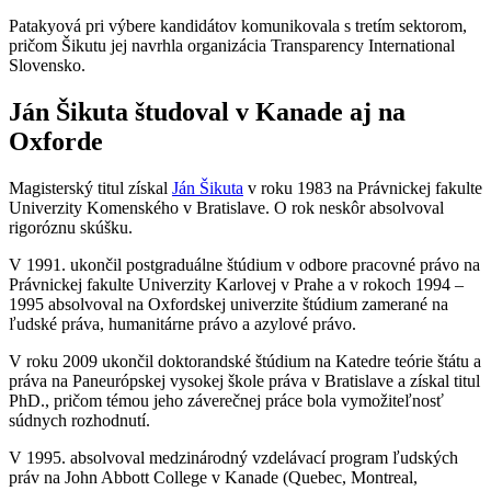
Patakyová pri výbere kandidátov komunikovala s tretím sektorom,
pričom Šikutu jej navrhla organizácia Transparency International
Slovensko.
Ján Šikuta študoval v Kanade aj na
Oxforde
Magisterský titul získal
Ján Šikuta
v roku 1983 na Právnickej fakulte
Univerzity Komenského v Bratislave. O rok neskôr absolvoval
rigoróznu skúšku.
V 1991. ukončil postgraduálne štúdium v odbore pracovné právo na
Právnickej fakulte Univerzity Karlovej v Prahe a v rokoch 1994 –
1995 absolvoval na Oxfordskej univerzite štúdium zamerané na
ľudské práva, humanitárne právo a azylové právo.
V roku 2009 ukončil doktorandské štúdium na Katedre teórie štátu a
práva na Paneurópskej vysokej škole práva v Bratislave a získal titul
PhD., pričom témou jeho záverečnej práce bola vymožiteľnosť
súdnych rozhodnutí.
V 1995. absolvoval medzinárodný vzdelávací program ľudských
práv na John Abbott College v Kanade (Quebec, Montreal,