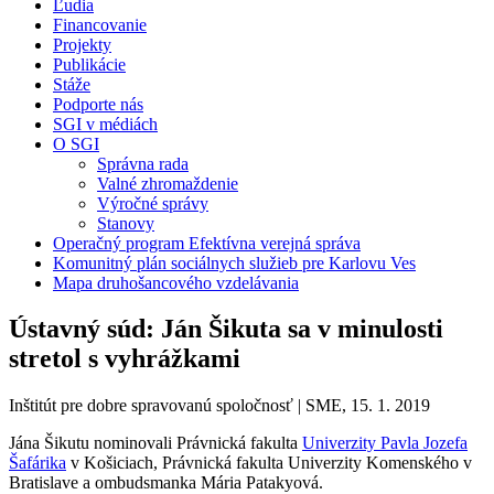
Ľudia
Financovanie
Projekty
Publikácie
Stáže
Podporte nás
SGI v médiách
O SGI
Správna rada
Valné zhromaždenie
Výročné správy
Stanovy
Operačný program Efektívna verejná správa
Komunitný plán sociálnych služieb pre Karlovu Ves
Mapa druhošancového vzdelávania
Ústavný súd: Ján Šikuta sa v minulosti
stretol s vyhrážkami
Inštitút pre dobre spravovanú spoločnosť | SME, 15. 1. 2019
Jána Šikutu nominovali Právnická fakulta
Univerzity Pavla Jozefa
Šafárika
v Košiciach, Právnická fakulta Univerzity Komenského v
Bratislave a ombudsmanka Mária Patakyová.