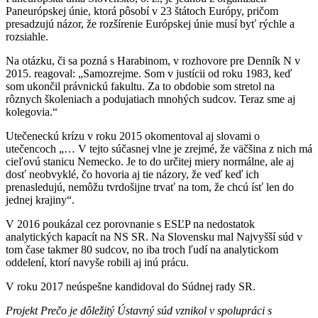
Paneurópskej únie, ktorá pôsobí v 23 štátoch Európy, pričom
presadzujú názor, že rozšírenie Európskej únie musí byť rýchle a
rozsiahle.
Na otázku, či sa pozná s Harabinom, v rozhovore pre Denník N v
2015. reagoval: „Samozrejme. Som v justícii od roku 1983, keď
som ukončil právnickú fakultu. Za to obdobie som stretol na
rôznych školeniach a podujatiach mnohých sudcov. Teraz sme aj
kolegovia.“
Utečeneckú krízu v roku 2015 okomentoval aj slovami o
utečencoch „… V tejto súčasnej vlne je zrejmé, že väčšina z nich má
cieľovú stanicu Nemecko. Je to do určitej miery normálne, ale aj
dosť neobvyklé, čo hovoria aj tie názory, že veď keď ich
prenasledujú, nemôžu tvrdošijne trvať na tom, že chcú ísť len do
jednej krajiny“.
V 2016 poukázal cez porovnanie s ESĽP na nedostatok
analytických kapacít na NS SR. Na Slovensku mal Najvyšší súd v
tom čase takmer 80 sudcov, no iba troch ľudí na analytickom
oddelení, ktorí navyše robili aj inú prácu.
V roku 2017 neúspešne kandidoval do Súdnej rady SR.
Projekt Prečo je dôležitý Ústavný súd vznikol v spolupráci s