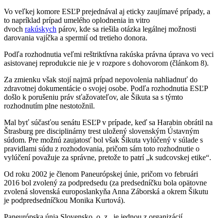
Vo veľkej komore ESĽP prejednával aj eticky zaujímavé prípady, a
to napríklad prípad umelého oplodnenia in vitro
dvoch
rakúskych
párov, kde sa riešila otázka legálnej možnosti
darovania vajíčka a spermií od tretieho donora.
Podľa rozhodnutia veľmi reštriktívna rakúska právna úprava vo veci
asistovanej reprodukcie nie je v rozpore s dohovorom (článkom 8).
Za zmienku však stojí najmä prípad nepovolenia nahliadnuť do
zdravotnej dokumentácie o svojej osobe. Podľa rozhodnutia ESĽP
došlo k porušeniu práv sťažovateľov, ale Šikuta sa s týmto
rozhodnutím plne nestotožnil.
Mal byť súčasťou senátu ESĽP v prípade, keď sa Harabin obrátil na
Štrasburg pre disciplinárny trest uložený slovenským Ústavným
súdom. Pre možnú zaujatosť bol však Šikuta vylúčený v súlade s
pravidlami súdu z rozhodovania, pričom sám toto rozhodnutie o
vylúčení považuje za správne, pretože to patrí „k sudcovskej etike“.
Od roku 2002 je členom Paneurópskej únie, pričom vo februári
2016 bol zvolený za podpredsedu (za predsedníčku bola opätovne
zvolená slovenská europoslankyňa Anna Záborská a okrem Šikutu
je podpredsedníčkou Monika Kurtová).
Paneurópska únia Slovensko, o. z., je jednou z organizácií