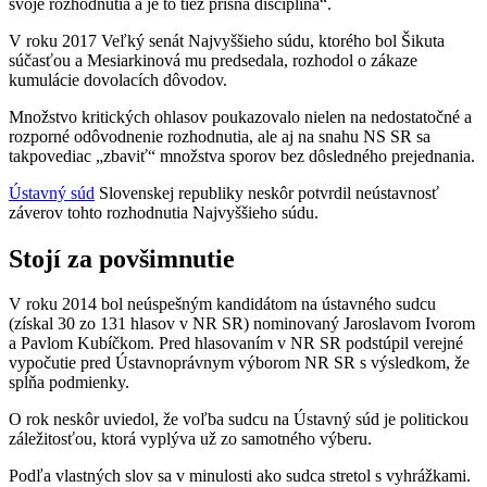
svoje rozhodnutia a je to tiež prísna disciplína“.
V roku 2017 Veľký senát Najvyššieho súdu, ktorého bol Šikuta
súčasťou a Mesiarkinová mu predsedala, rozhodol o zákaze
kumulácie dovolacích dôvodov.
Množstvo kritických ohlasov poukazovalo nielen na nedostatočné a
rozporné odôvodnenie rozhodnutia, ale aj na snahu NS SR sa
takpovediac „zbaviť“ množstva sporov bez dôsledného prejednania.
Ústavný súd
Slovenskej republiky neskôr potvrdil neústavnosť
záverov tohto rozhodnutia Najvyššieho súdu.
Stojí za povšimnutie
V roku 2014 bol neúspešným kandidátom na ústavného sudcu
(získal 30 zo 131 hlasov v NR SR) nominovaný Jaroslavom Ivorom
a Pavlom Kubíčkom. Pred hlasovaním v NR SR podstúpil verejné
vypočutie pred Ústavnoprávnym výborom NR SR s výsledkom, že
spĺňa podmienky.
O rok neskôr uviedol, že voľba sudcu na Ústavný súd je politickou
záležitosťou, ktorá vyplýva už zo samotného výberu.
Podľa vlastných slov sa v minulosti ako sudca stretol s vyhrážkami.