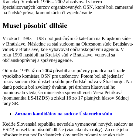
Kanada). V rokoch 1996 – 2002 absolvoval viacero
špecializovaných kurzov organizovaných OSN, ktoré boli zamerané
na ľudské práva, komunikáciu či vyjednávanie.
Musel pôsobiť dlhšie
V rokoch 1983 – 1985 bol justičným čakateľom na Krajskom súde
v Bratislave. Následne sa stal sudcom na Okresnom súde Bratislava-
vidiek v Bratislave, kde vybavoval občianskoprávnu agendu. V
roku 1990 nastúpil na Krajský súd v Bratislave, venoval sa
občianskoprávnej a správnej agende.
Od roku 1995 až do 2004 pôsobil ako právny poradca na Úrade
vysokého komisára OSN pre utečencov. Potom bol až jedenásť
rokov sudcom Európskeho súdu pre ľudské práva v Štrasburgu. Na
danú pozíciu bol zvolený dvakrát, pri druhom hlasovaní ho
nominovala vtedajšia ministerka spravodlivosti Viera Petríková
(nominantka ĽS-HZDS) a získal 16 zo 17 platných hlasov Súdnej
rady SR.
Zoznam kandidátov na sudcov Ústavného súdu
Keďže Slovenská republika nevedela vymenovať nových sudcov na
ESĽP, musel tam pôsobiť dlhšie (viac ako dva roky). Za celé jeho
pôsobenie mu podľa vlastných slov prešlo rukami viac ako tisíc